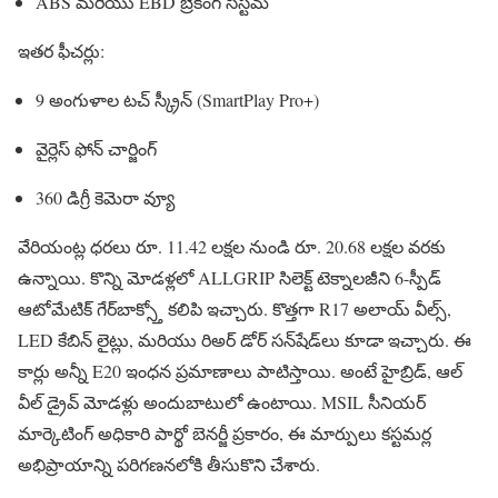
ABS మరియు EBD బ్రేకింగ్ సిస్టమ్
ఇతర ఫీచర్లు:
9 అంగుళాల టచ్ స్క్రీన్ (SmartPlay Pro+)
వైర్లెస్ ఫోన్ చార్జింగ్
360 డిగ్రీ కెమెరా వ్యూ
వేరియంట్ల ధరలు రూ. 11.42 లక్షల నుండి రూ. 20.68 లక్షల వరకు
ఉన్నాయి. కొన్ని మోడళ్లలో ALLGRIP సిలెక్ట్ టెక్నాలజీని 6-స్పీడ్
ఆటోమేటిక్ గేర్‌బాక్స్తో కలిపి ఇచ్చారు. కొత్తగా R17 అలాయ్ వీల్స్,
LED కేబిన్ లైట్లు, మరియు రిఅర్ డోర్ సన్‌షేడ్‌లు కూడా ఇచ్చారు. ఈ
కార్లు అన్నీ E20 ఇంధన ప్రమాణాలు పాటిస్తాయి. అంటే హైబ్రిడ్, ఆల్
వీల్ డ్రైవ్ మోడళ్లు అందుబాటులో ఉంటాయి. MSIL సీనియర్
మార్కెటింగ్ అధికారి పార్థో బెనర్జీ ప్రకారం, ఈ మార్పులు కస్టమర్ల
అభిప్రాయాన్ని పరిగణనలోకి తీసుకొని చేశారు.