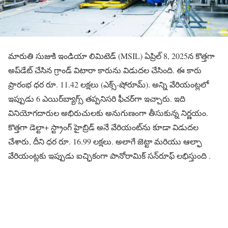
మారుతి సుజుకి ఇండియా లిమిటెడ్ (MSIL) ఏప్రిల్ 8, 2025న కొత్తగా
అప్‌డేట్ చేసిన గ్రాండ్ విటారా కారును విడుదల చేసింది. ఈ కారు
ప్రారంభ ధర రూ. 11.42 లక్షలు (ఎక్స్-షోరూమ్). అన్ని వేరియంట్లలో
ఇప్పుడు 6 ఎయిర్‌బ్యాగ్స్ తప్పనిసరి ఫీచర్‌గా ఇచ్చారు. ఇది
వినియోగదారుల అభిరుచులకు అనుగుణంగా తీసుకున్న నిర్ణయం.
కొత్తగా డెల్టా+ స్ట్రాంగ్ హైబ్రిడ్ అనే వేరియంట్‌ను కూడా విడుదల
చేశారు, దీని ధర రూ. 16.99 లక్షలు. అలాగే జెట్టా మరియు ఆల్ఫా
వేరియంట్లకు ఇప్పుడు ఐచ్ఛికంగా పానోరామిక్ సన్‌రూఫ్ లభిస్తుంది .