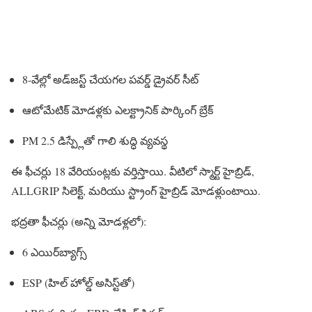
8-వేల్లో అడ్‌జస్ట్ చేయగల పవర్డ్ డ్రైవర్ సీట్
ఆటోమేటిక్ మోడళ్లకు ఎలక్ట్రానిక్ పార్కింగ్ బ్రేక్
PM 2.5 డిస్ప్లేతో గాలి శుద్ధి వ్యవస్థ
ఈ ఫీచర్లు 18 వేరియంట్లకు వర్తిస్తాయి. వీటిలో స్మార్ట్ హైబ్రిడ్,
ALLGRIP సిలెక్ట్, మరియు స్ట్రాంగ్ హైబ్రిడ్ మోడళ్లుంటాయి.
భద్రతా ఫీచర్లు (అన్ని మోడళ్లలో):
6 ఎయిర్‌బ్యాగ్స్
ESP (హిల్ హోల్డ్ అసిస్ట్‌తో)