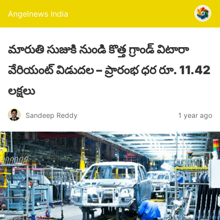
Angelnews India
మారుతి సుజుకి నుండి కొత్త గ్రాండ్ విటారా
వేరియంట్ విడుదల – ప్రారంభ ధర రూ. 11.42
లక్షలు
Sandeep Reddy
1 year ago