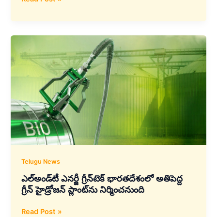
గ్రూప్‌(Iveco
Group)ను
కొనుగోలు
చేయడానికి
టాటా
మోటర్స్
భారీ
ఒప్పందం
–
₹33,800
కోట్ల
విలువైన
టెండర్
ఆఫర్
Telugu News
ఎల్‌అండ్‌టీ ఎనర్జీ గ్రీన్‌టెక్‌ భారతదేశంలో అతిపెద్ద
గ్రీన్ హైడ్రోజన్ ప్లాంట్‌ను నిర్మించనుంది
ఎల్‌అండ్‌టీ
Read Post »