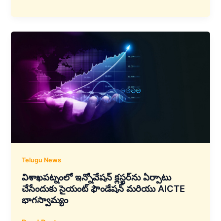
ఎనర్జీ
గ్రీన్‌టెక్‌
భారతదేశంలో
అతిపెద్ద
గ్రీన్
హైడ్రోజన్
ప్లాంట్‌ను
నిర్మించనుంది
Telugu News
విశాఖపట్నంలో ఇన్నోవేషన్ క్లస్టర్‌ను ఏర్పాటు
చేసేందుకు సైయంట్ ఫౌండేషన్ మరియు AICTE
భాగస్వామ్యం