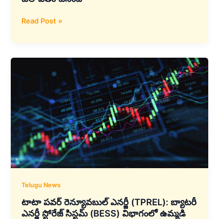
ఎయిర్‌టెల్
Read Post »
చెన్నై
మరియు
ముంబైలలో
SEA-
ME-
WE
6
కేబుల్
ల్యాండింగ్‌లతో
గ్లోబల్
కనెక్టివిటీని
బలోపేతం
చేసింది
Telugu News
టాటా పవర్ రెన్యూవబుల్ ఎనర్జీ (TPREL): బ్యాటరీ
ఎనర్జీ స్టోరేజ్ సిస్టమ్ (BESS) విభాగంలో ఉమ్మడి