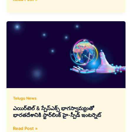
తో
యుకే
బీమా
దిగ్గజం
ఫీనిక్స్
గ్రూప్‌
£500
మిలియన్
కీలక
ఒప్పందం
Telugu News
ఎయిర్‌టెల్ & స్పేస్‌ఎక్స్ భాగస్వామ్యంతో
భారతదేశానికి స్టార్‌లింక్ హై-స్పీడ్ ఇంటర్నెట్
ఎయిర్‌టెల్
Read Post »