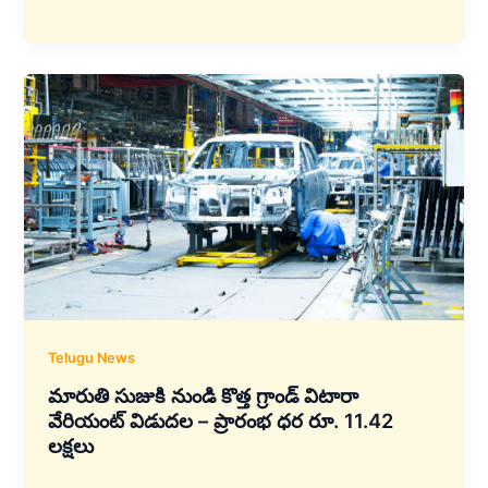
ఎయిర్‌టెల్
తో
బ్లింకిట్
భాగస్వామ్యం:
ఇప్పుడు
10
నిమిషాల్లో
సిమ్
కార్డ్
డెలివరీ
Telugu News
మారుతి సుజుకి నుండి కొత్త గ్రాండ్ విటారా
వేరియంట్ విడుదల – ప్రారంభ ధర రూ. 11.42
లక్షలు