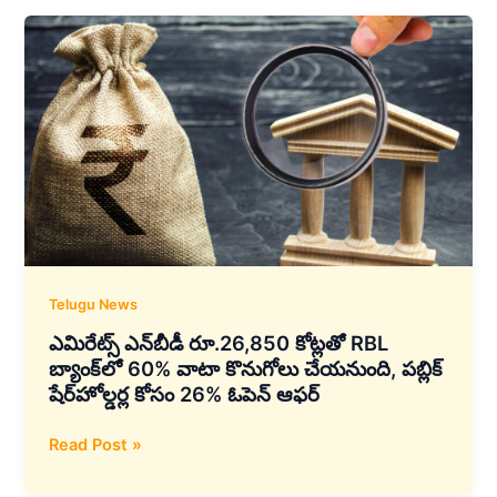
₹855
కోట్ల
ఎంటర్‌ప్రైజ్
AI
జాయింట్
వెంచర్
–
రిలయన్స్
ఎంటర్‌ప్రైజ్
ఇంటెలిజెన్స్
లిమిటెడ్
(REIL)
Telugu News
ప్రారంభం
ఎమిరేట్స్ ఎన్‌బీడీ రూ.26,850 కోట్లతో RBL
బ్యాంక్‌లో 60% వాటా కొనుగోలు చేయనుంది, పబ్లిక్
షేర్‌హోల్డర్ల కోసం 26% ఓపెన్ ఆఫర్
ఎమిరేట్స్
Read Post »
ఎన్‌బీడీ
రూ.26,850