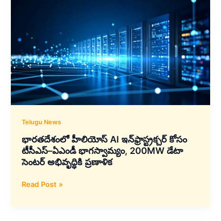
డేటా
సెంటర్ల
కోసం
భారత్‌లో
USD
100
బిలియన్
పెట్టుబడి
ప్రకటించిన
అదానీ
ఎంటర్‌ప్రైజెస్
Telugu News
భారతదేశంలో హీలియోస్ AI ఇన్‌ఫ్రాస్ట్రక్చర్ కోసం
టీసీఎస్–ఏఎండీ భాగస్వామ్యం, 200MW డేటా
సెంటర్ అభివృద్ధికి ప్రణాళిక
భారతదేశంలో
Read Post »
హీలియోస్
AI
ఇన్‌ఫ్రాస్ట్రక్చర్