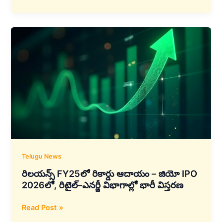
ఎంటర్‌ప్రైజెస్‌కు
₹4,081
కోట్ల
కేదారనాథ్
రోప్‌వే
ప్రాజెక్ట్
–
9
గంటల
ప్రయాణం
ఇప్పుడు
కేవలం
36
నిమిషాలు
Telugu News
రిలయన్స్ FY25లో రికార్డు ఆదాయం – జియో IPO
2026లో, రిటైల్–ఎనర్జీ విభాగాల్లో భారీ విస్తరణ
రిలయన్స్
Read Post »
FY25లో