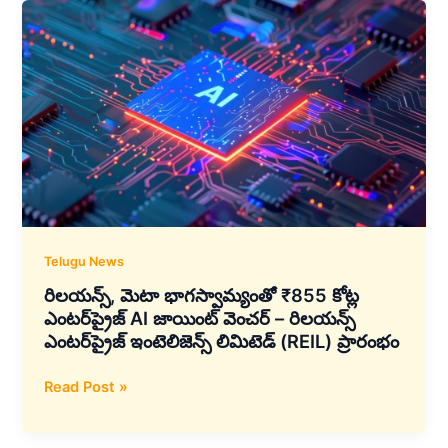
కోసం
టీసీఎస్–
ఏఎండీ
భాగస్వామ్యం,
200MW
డేటా
సెంటర్
అభివృద్ధికి
ప్రణాళిక
Telugu News
రిలయన్స్, మెటా భాగస్వామ్యంతో ₹855 కోట్ల
ఎంటర్‌ప్రైజ్ AI జాయింట్ వెంచర్ – రిలయన్స్
ఎంటర్‌ప్రైజ్ ఇంటెలిజెన్స్ లిమిటెడ్ (REIL) ప్రారంభం
రిలయన్స్,
Read Post »
మెటా
భాగస్వామ్యంతో