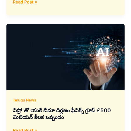
మారుతి
Read Post »
సుజుకి
నుండి
కొత్త
గ్రాండ్
విటారా
వేరియంట్
విడుదల
–
ప్రారంభ
ధర
రూ.
11.42
లక్షలు
Telugu News
విప్రో తో యుకే బీమా దిగ్గజం ఫీనిక్స్ గ్రూప్‌ £500
మిలియన్ కీలక ఒప్పందం
విప్రో
Read Post »