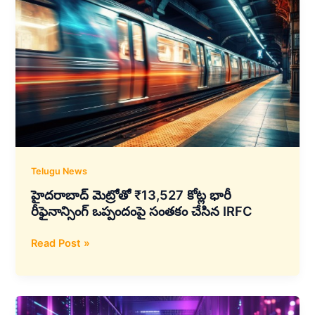
Telugu News
హైదరాబాద్ మెట్రోతో ₹13,527 కోట్ల భారీ
రీఫైనాన్సింగ్ ఒప్పందంపై సంతకం చేసిన IRFC
హైదరాబాద్
Read Post »
మెట్రోతో
₹13,527
కోట్ల
భారీ