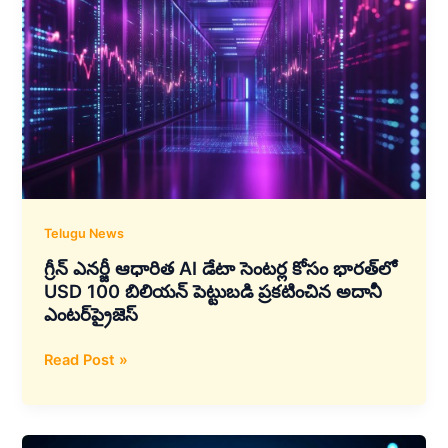
రీఫైనాన్సింగ్
ఒప్పందంపై
సంతకం
చేసిన
IRFC
Telugu News
గ్రీన్ ఎనర్జీ ఆధారిత AI డేటా సెంటర్ల కోసం భారత్‌లో
USD 100 బిలియన్ పెట్టుబడి ప్రకటించిన అదానీ
ఎంటర్‌ప్రైజెస్
గ్రీన్
Read Post »
ఎనర్జీ
ఆధారిత
AI