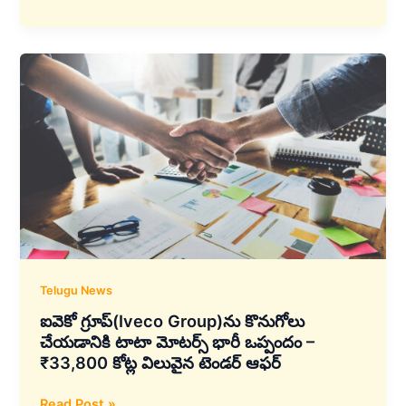
భారతదేశపు
మొదటి
క్వాంటం
వ్యాలీని
అభివృద్ధి
చేసేందుకు
ఆంధ్రప్రదేశ్
ప్రభుత్వంతో
LTIMindtree
భాగస్వామ్యం
Telugu News
ఐవెకో గ్రూప్‌(Iveco Group)ను కొనుగోలు
చేయడానికి టాటా మోటర్స్ భారీ ఒప్పందం –
₹33,800 కోట్ల విలువైన టెండర్ ఆఫర్
ఐవెకో
Read Post »