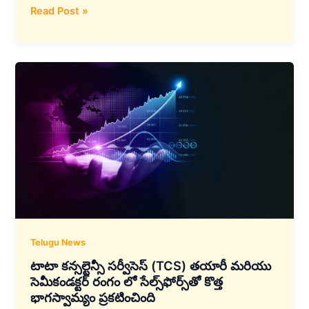
టాటా
Read Post »
కన్సల్టెన్సీ
సర్వీసెస్
(TCS)
నార్వే
DNB
బ్యాంక్‌తో
భాగస్వామ్యాన్ని
మరో
ఐదు
సంవత్సరాలకు
పొడిగించింది
Telugu News
టాటా కన్సల్టెన్సీ సర్వీసెస్ (TCS) తయారీ మరియు
సెమీకండక్టర్ రంగం లో సేల్స్‌ఫోర్స్‌తో కొత్త
భాగస్వామ్యం ప్రకటించింది