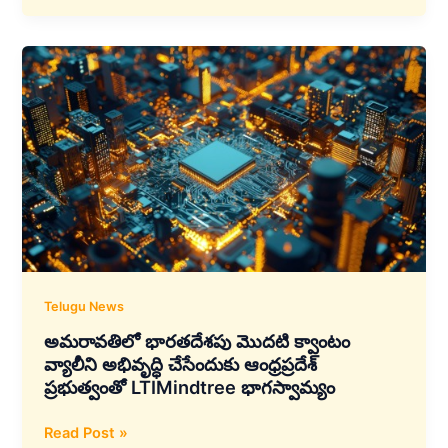
రికార్డు
ఆదాయం
–
జియో
IPO
2026లో,
రిటైల్–
ఎనర్జీ
విభాగాల్లో
భారీ
విస్తరణ
Telugu News
అమరావతిలో భారతదేశపు మొదటి క్వాంటం
వ్యాలీని అభివృద్ధి చేసేందుకు ఆంధ్రప్రదేశ్
ప్రభుత్వంతో LTIMindtree భాగస్వామ్యం
అమరావతిలో
Read Post »