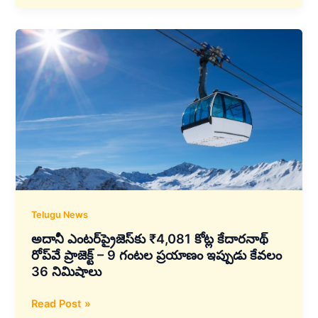
–
గూగుల్
భాగస్వామ్యం;
విశాఖపట్నంలో
భారతదేశపు
మొదటి
మెగా
AI
హబ్
మరియు
డేటా
సెంటర్
Telugu News
అదానీ ఎంటర్‌ప్రైజెస్‌కు ₹4,081 కోట్ల కేదారనాథ్
రోప్‌వే ప్రాజెక్ట్ – 9 గంటల ప్రయాణం ఇప్పుడు కేవలం
36 నిమిషాలు
అదానీ
Read Post »