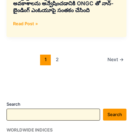
అవకాశాలను అన్వేషించడానికి ONGC తో నాన్-
బైండింగ్ ఎంఓయూపై సంతకం చేసింది
టాటా
Read Post »
పవర్
రెన్యూవబుల్
ఎనర్జీ
(TPREL):
బ్యాటరీ
1
2
Next
→
ఎనర్జీ
స్టోరేజ్
సిస్టమ్
(BESS)
విభాగంలో
ఉమ్మడి
Search
అవకాశాలను
Search
అన్వేషించడానికి
ONGC
WORLDWIDE INDICES
తో