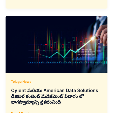
&
స్పేస్‌ఎక్స్
భాగస్వామ్యంతో
భారతదేశానికి
స్టార్‌లింక్
హై-
స్పీడ్
ఇంటర్నెట్
Telugu News
Cyient మరియు American Data Solutions
డిజిటల్ కంటెంట్ మేనేజ్‌మెంట్‌ విభాగం లో
భాగస్వామ్యాన్ని ప్రకటించింది