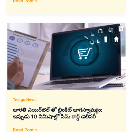
విశాఖపట్నంలో
Read Post »
ఇన్నోవేషన్
క్లస్టర్‌ను
ఏర్పాటు
చేసేందుకు
సైయంట్
ఫౌండేషన్
మరియు
AICTE
భాగస్వామ్యం
Telugu News
భారతి ఎయిర్‌టెల్ తో బ్లింకిట్ భాగస్వామ్యం:
ఇప్పుడు 10 నిమిషాల్లో సిమ్ కార్డ్ డెలివరీ
భారతి
Read Post »