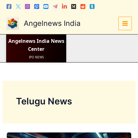
Skip
to
content
Angelnews India
Angelnews India
News
LATEST NEWS
STOCK NEWS
Center
IPO NEWS
INDIA NEWS
WORLD NEWS
INDIA INVESTMENT NEWS
STOCK NEWS INDIA
Telugu News
Telugu News