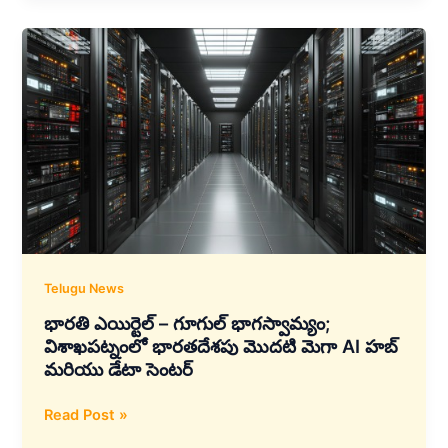
కోట్లతో
RBL
బ్యాంక్‌లో
60%
వాటా
కొనుగోలు
చేయనుంది,
పబ్లిక్
షేర్‌హోల్డర్ల
కోసం
26%
ఓపెన్
Telugu News
ఆఫర్
భారతి ఎయిర్టెల్ – గూగుల్ భాగస్వామ్యం;
విశాఖపట్నంలో భారతదేశపు మొదటి మెగా AI హబ్
మరియు డేటా సెంటర్
భారతి
Read Post »
ఎయిర్టెల్