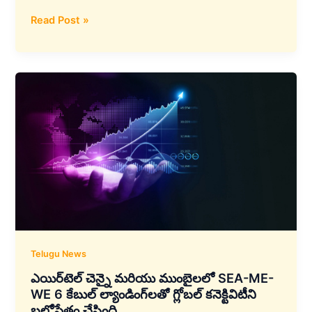
టాటా
Read Post »
కన్సల్టెన్సీ
సర్వీసెస్
(TCS)
తయారీ
మరియు
సెమీకండక్టర్
రంగం
లో
సేల్స్‌ఫోర్స్‌తో
కొత్త
భాగస్వామ్యం
ప్రకటించింది
Telugu News
ఎయిర్‌టెల్ చెన్నై మరియు ముంబైలలో SEA-ME-
WE 6 కేబుల్ ల్యాండింగ్‌లతో గ్లోబల్ కనెక్టివిటీని
బలోపేతం చేసింది