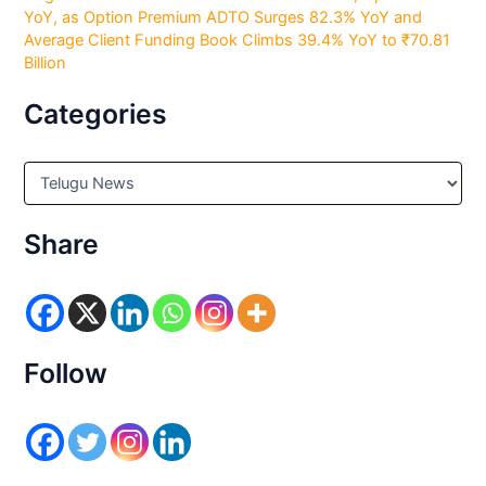
YoY, as Option Premium ADTO Surges 82.3% YoY and
Average Client Funding Book Climbs 39.4% YoY to ₹70.81
Billion
Categories
C
a
t
e
Share
g
o
r
i
e
s
Follow