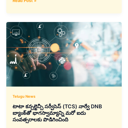
Cyient
Read Post »
మరియు
American
Data
Solutions
డిజిటల్
కంటెంట్
మేనేజ్‌మెంట్‌
విభాగం
లో
భాగస్వామ్యాన్ని
ప్రకటించింది
Telugu News
టాటా కన్సల్టెన్సీ సర్వీసెస్ (TCS) నార్వే DNB
బ్యాంక్‌తో భాగస్వామ్యాన్ని మరో ఐదు
సంవత్సరాలకు పొడిగించింది