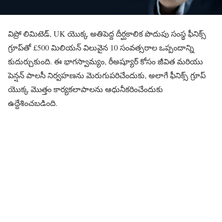
విప్రో లిమిటెడ్, UK యొక్క అతిపెద్ద దీర్ఘకాలిక పొదుపు
సంస్థ
ఫీనిక్స్
గ్రూప్‌తో £500 మిలియన్ విలువైన 10 సంవత్సరాల ఒప్పందాన్ని
కుదుర్చుకుంది. ఈ భాగస్వామ్యం, రీఅష్యూర్‌ కోసం జీవిత మరియు
పెన్షన్ పాలసీ నిర్వహణను మెరుగుపరిచేందుకు, అలాగే ఫీనిక్స్ గ్రూప్
యొక్క మొత్తం కార్యకలాపాలను ఆధునీకరించేందుకు
ఉద్దేశించబడింది.