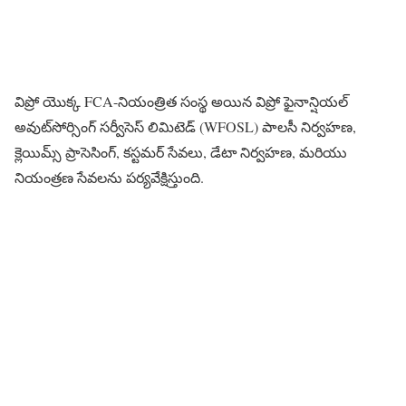
విప్రో యొక్క FCA-నియంత్రిత సంస్థ అయిన విప్రో ఫైనాన్షియల్
అవుట్‌సోర్సింగ్ సర్వీసెస్ లిమిటెడ్ (WFOSL) పాలసీ నిర్వహణ,
క్లెయిమ్స్ ప్రాసెసింగ్, కస్టమర్ సేవలు, డేటా నిర్వహణ, మరియు
నియంత్రణ సేవలను పర్యవేక్షిస్తుంది.