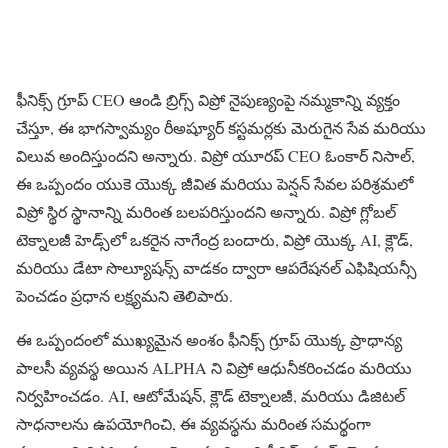
ఫీనిక్స్ గ్రూప్ CEO ఆండి బ్రిగ్స్ విప్రో నైపుణ్యంపై నమ్మకాన్ని వ్యక్తం
చేస్తూ, ఈ భాగస్వామ్యం రీఅష్యూర్ కస్టమర్లకు మెరుగైన సేవ మరియు
విలువ అందిస్తుందని అన్నారు. విప్రో యూరప్ CEO ఓంకార్ నిసాల్,
ఈ ఒప్పందం యుకె యొక్క జీవిత మరియు పెన్షన్ సేవల పరిశ్రమలో
విప్రో స్థిర స్థానాన్ని మరింత బలపరిస్తుందని అన్నారు. విప్రో గ్లోబల్
టెక్నాలజీ హెడ్స్‌లో ఒకరైన నాగేంద్ర బందారు, విప్రో యొక్క AI, క్లౌడ్,
మరియు డేటా సొల్యూషన్స్ వాడకం ద్వారా ఆపరేషనల్ ఎఫిషియన్సీ
పెంచడం ప్రధాన లక్ష్యమని తెలిపారు.
ఈ ఒప్పందంలో ముఖ్యమైన అంశం ఫీనిక్స్ గ్రూప్ యొక్క ప్రాధాన్య
పాలసీ వ్యవస్థ అయిన ALPHA ని విప్రో ఆధునీకరించడం మరియు
నిర్వహించడం. AI, ఆటోమేషన్, క్లౌడ్ టెక్నాలజీ, మరియు డిజిటల్
సాధనాలను ఉపయోగించి, ఈ వ్యవస్థను మరింత సమర్థంగా