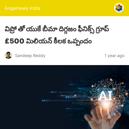
Angelnews India
విప్రో తో యుకే బీమా దిగ్గజం ఫీనిక్స్ గ్రూప్‌
£500 మిలియన్ కీలక ఒప్పందం
Sandeep Reddy
1 year ago