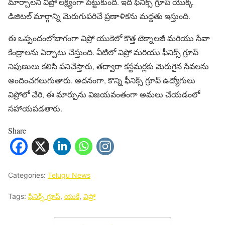
మార్చాలని విప్రో లక్ష్యంగా పెట్టుకుంది. ఇది ఫీనిక్స్ గ్రూప్ యొక్క
డిజిటల్ మార్గాన్ని మెరుగుపరిచే ప్రణాళికను మద్దతు ఇస్తుంది.
ఈ ఒప్పందంలో
బాగంగా
విప్రో యుకెలో కొత్త టెక్నాలజీ మరియు సేవా
కేంద్రాలను ఏర్పాటు చేస్తుంది. వీటిలో విప్రో మరియు ఫీనిక్స్ గ్రూప్
నిపుణులు కలిసి పనిచేస్తారు, తద్వారా కస్టమర్లకు మెరుగైన సేవలను
అందించగలుగుతారు. అదనంగా, కొన్ని ఫీనిక్స్ గ్రూప్ ఉద్యోగులు
విప్రోలో చేరి, ఈ మార్పును విజయవంతంగా అమలు చేయడంలో
సహాయపడతారు.
Share
Categories:
Telugu News
Tags:
ఫీనిక్స్ గ్రూప్‌
,
యుకే
,
విప్రో